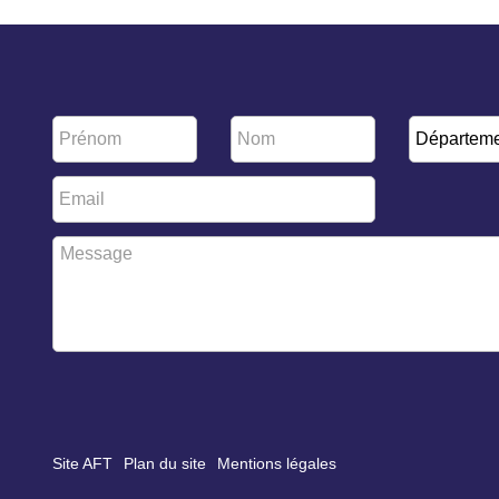
Prénom
Nom
Départem
*
*
Email
*
Message
*
Site AFT
Plan du site
Mentions légales