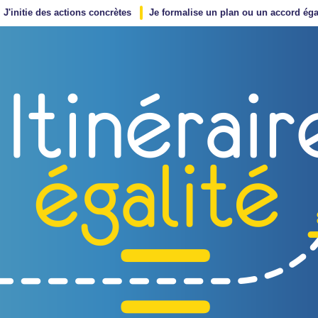
J'initie des actions concrètes
Je formalise un plan ou un accord éga