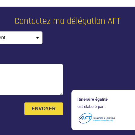
Contactez ma délégation AFT
ent
*
Itinéraire égalité
est élaboré par :
ENVOYER