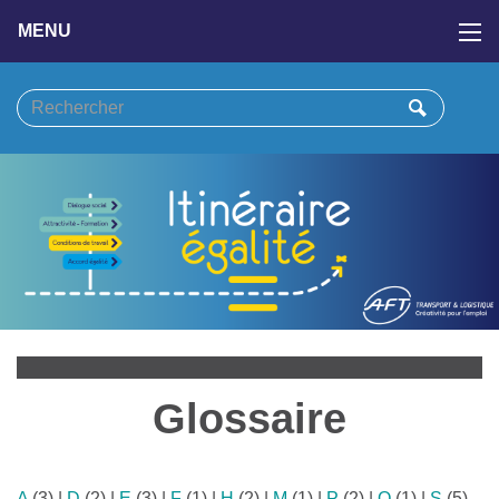
MENU
Glossaire
A
(3)
|
D
(2)
|
E
(3)
|
F
(1)
|
H
(2)
|
M
(1)
|
P
(2)
|
Q
(1)
|
S
(5)