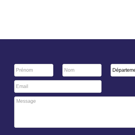
Prénom
Nom
Départem
*
*
Email
*
Message
*