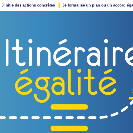
J'initie des actions concrètes
Je formalise un plan ou un accord éga