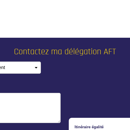
Contactez ma délégation AFT
ent
*
Itinéraire égalité