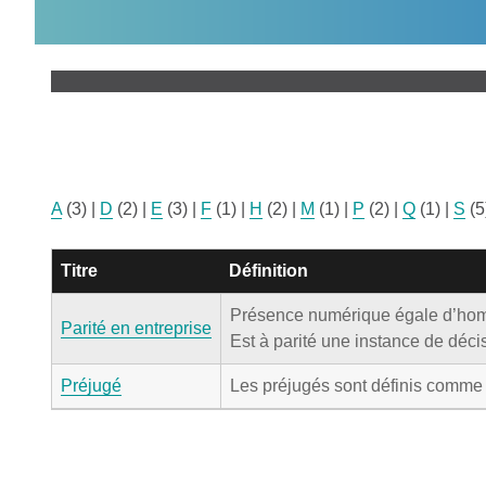
A
(3)
|
D
(2)
|
E
(3)
|
F
(1)
|
H
(2)
|
M
(1)
|
P
(2)
|
Q
(1)
|
S
(5
Titre
Définition
Présence numérique égale d’hom
Parité en entreprise
Est à parité une instance de dé
Préjugé
Les préjugés sont définis comme u