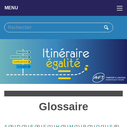
MENU
Glossaire
A
(3)
|
D
(2)
|
E
(3)
|
F
(1)
|
H
(2)
|
M
(1)
|
P
(2)
|
Q
(1)
|
S
(5)