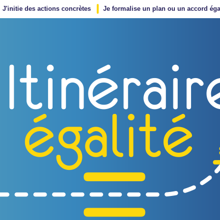
J'initie des actions concrètes
Je formalise un plan ou un accord éga