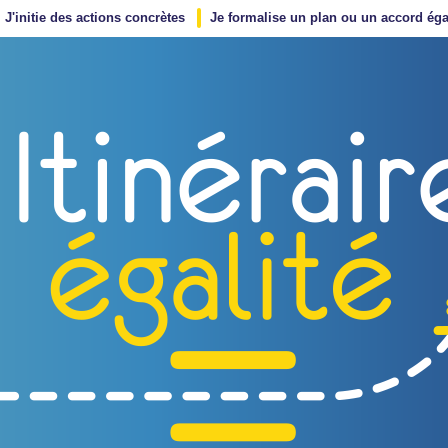
J'initie des actions concrètes
Je formalise un plan ou un accord éga