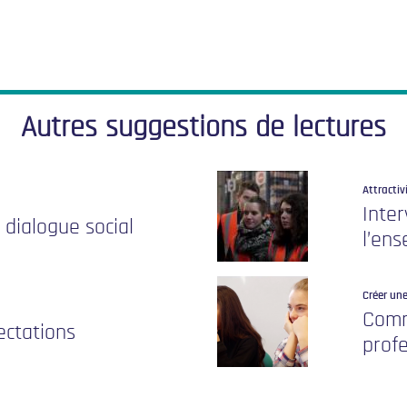
Autres suggestions de lectures
Attractiv
Inter
e dialogue social
l’en
Créer une
Comme
fectations
profe